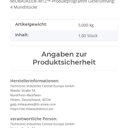
MILWAUKEE®-M12™-Produktprogramm Lieferumfang:
4 Mundstücke
Produkteigenschaft
Wert
Artikelgewicht:
5,000
kg
Inhalt:
1,00 Stück
Angaben zur
Produktsicherheit
Herstellerinformationen:
Techtronic Industries Central Europe GmbH
Walder Straße 53
Nordrhein-Westfalen
Hilden, Deutschland, 40724
galp.milwaukee@tti-emea.com
https://de.milwaukeetool.eu/
verantwortliche Person:
Techtronic Industries Central Europe GmbH