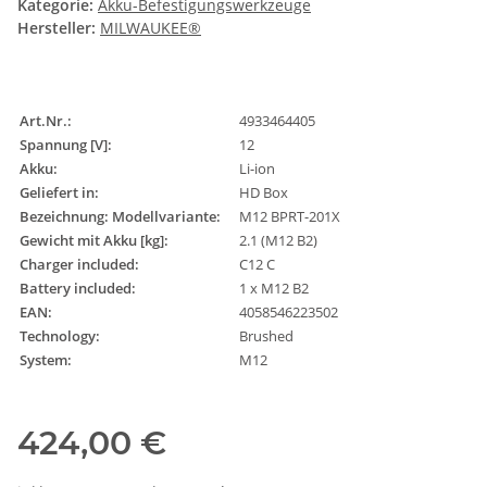
Kategorie:
Akku-Befestigungswerkzeuge
Hersteller:
MILWAUKEE®
Art.Nr.:
4933464405
Spannung [V]:
12
Akku:
Li-ion
Geliefert in:
HD Box
Bezeichnung: Modellvariante:
M12 BPRT-201X
Gewicht mit Akku [kg]:
2.1 (M12 B2)
Charger included:
C12 C
Battery included:
1 x M12 B2
EAN:
4058546223502
Technology:
Brushed
System:
M12
424,00 €