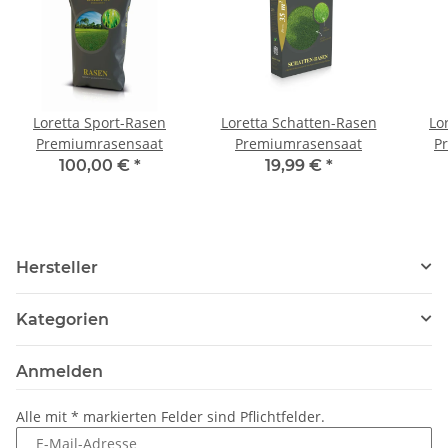
Loretta Sport-Rasen
Loretta Schatten-Rasen
Lo
Premiumrasensaat
Premiumrasensaat
P
100,00 €
*
19,99 €
*
Hersteller
Kategorien
Anmelden
Alle mit
*
markierten Felder sind Pflichtfelder.
E-Mail-Adresse