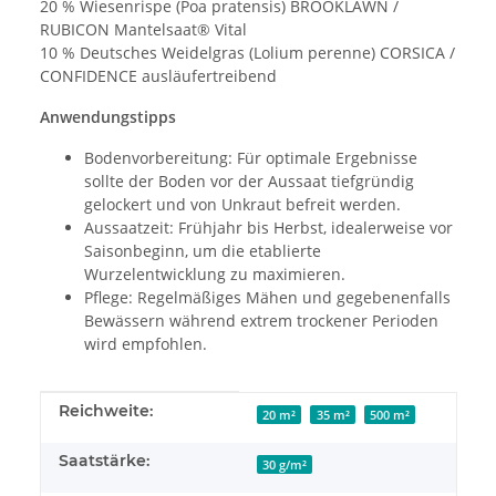
20 % Wiesenrispe (Poa pratensis) BROOKLAWN /
RUBICON Mantelsaat® Vital
10 % Deutsches Weidelgras (Lolium perenne) CORSICA /
CONFIDENCE ausläufertreibend
Anwendungstipps
Bodenvorbereitung: Für optimale Ergebnisse
sollte der Boden vor der Aussaat tiefgründig
gelockert und von Unkraut befreit werden.
Aussaatzeit: Frühjahr bis Herbst, idealerweise vor
Saisonbeginn, um die etablierte
Wurzelentwicklung zu maximieren.
Pflege: Regelmäßiges Mähen und gegebenenfalls
Bewässern während extrem trockener Perioden
wird empfohlen.
Produkteigenschaft
Wert
Reichweite:
20 m²
35 m²
500 m²
Saatstärke:
30 g/m²