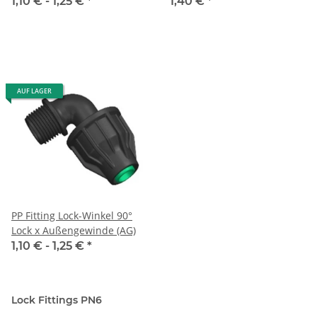
1,10 € -
1,25 €
*
1,40 €
*
AUF LAGER
PP Fitting Lock-Winkel 90°
Lock x Außengewinde (AG)
1,10 € -
1,25 €
*
Lock Fittings PN6