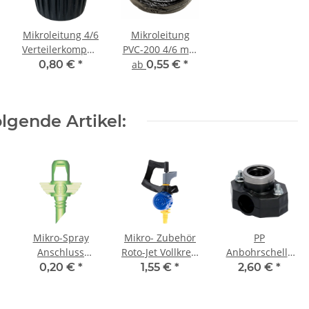
Mikroleitung 4/6
Mikroleitung
nenten
Verteilerkomponenten
PVC-200 4/6 mm
Adapter für
mit semiflexibler
0,80 €
*
ab
0,55 €
*
Mikrobewässerung
PVC Mischung
1/2" IG x 4,5 mm
IG
lgende Artikel:
Mikro-Spray
Mikro- Zubehör
PP
Anschluss
Roto-Jet Vollkreis
Anbohrschelle
4,50mm
360°
für PE-Rohr 20
0,20 €
*
1,55 €
*
2,60 €
*
Gewinde Mikro-
Sprühradius 0 -
mm x 1/2"
Spray 2x20°
4,00 m
Innengewinde