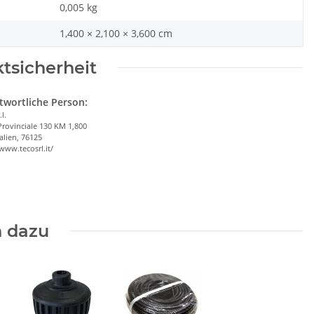
0,005
kg
1,400 × 2,100 × 3,600 cm
tsicherheit
twortliche Person:
.l.
Provinciale 130 KM 1,800
talien, 76125
/www.tecosrl.it/
 dazu