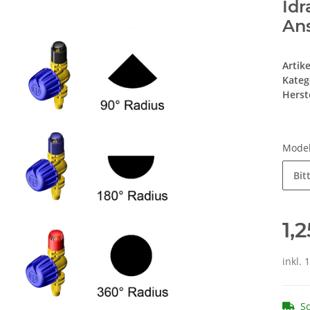
Idr
An
Artik
Kateg
Herste
Mode
Bit
1,
inkl. 
So