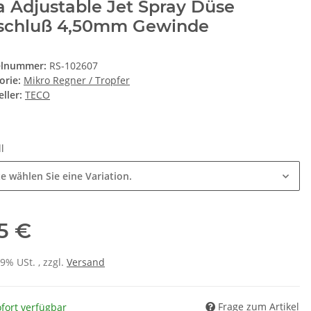
a Adjustable Jet Spray Düse
schluß 4,50mm Gewinde
elnummer:
RS-102607
orie:
Mikro Regner / Tropfer
ller:
TECO
ll
te wählen Sie eine Variation.
25 €
19% USt. , zzgl.
Versand
Frage zum Artikel
fort verfügbar