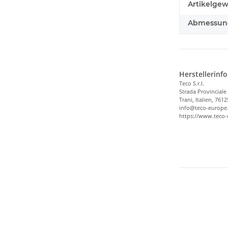
Produkteig
Wert
Artikelgew
Abmessunge
Herstellerinf
Teco S.r.l.
Strada Provinciale
Trani, Italien, 7612
info@teco-europe
https://www.teco