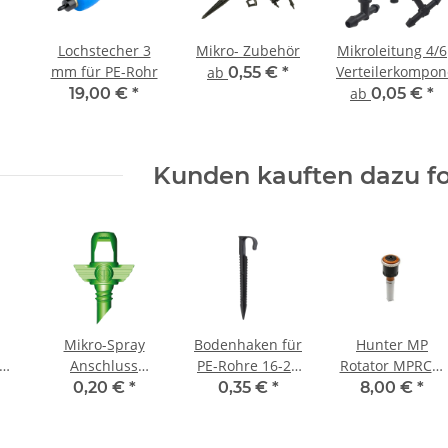
Lochstecher 3
Mikro- Zubehör
Mikroleitung 4/6
mm für PE-Rohr
Verteilerkompo
ab
0,55 €
*
19,00 €
*
ab
0,05 €
*
Kunden kauften dazu fo
Mikro-Spray
Bodenhaken für
Hunter MP
S-
Anschluss
PE-Rohre 16-20
Rotator MPRCS-
4,50mm
mm
515
0,20 €
*
0,35 €
*
8,00 €
*
e
Gewinde Mikro-
Streifendüse
in
Spray 180°
rechts Kupfer