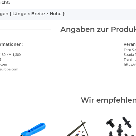
enschaft
icht:
n ( Länge × Breite × Höhe ):
Angaben zur Produk
ormationen:
veran
Teco S.r
 130 KM 1,800
Strada 
5
Trani, I
.com
https:/
-europe.com
Wir empfehlen