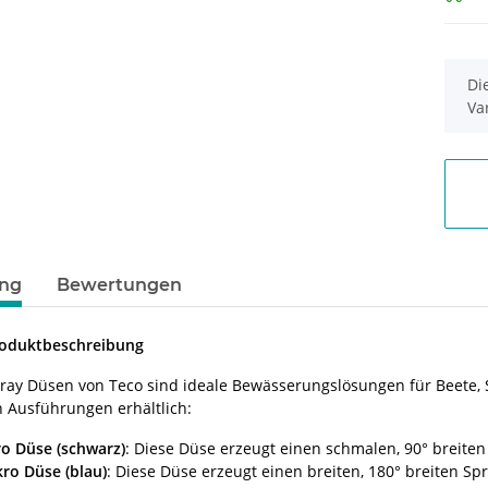
x
Di
Va
ung
Bewertungen
roduktbeschreibung
Spray Düsen von Teco sind ideale Bewässerungslösungen für Beete, S
 Ausführungen erhältlich:
ro Düse (schwarz)
: Diese Düse erzeugt einen schmalen, 90° breiten
ro Düse (blau)
: Diese Düse erzeugt einen breiten, 180° breiten Sp