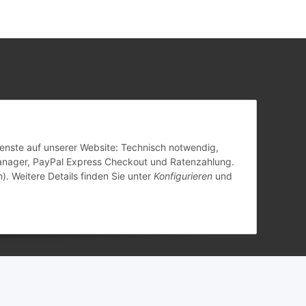
hellgrüne Düse
einstellbar
(IG) 2 Schrauben
Sprühradius
Anschluß
VA-Ring
3,20m
4,50mm
Gewinde
Dienste auf unserer Website: Technisch notwendig,
anager, PayPal Express Checkout und Ratenzahlung.
). Weitere Details finden Sie unter
Konfigurieren
und