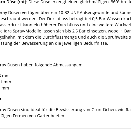
ro Düse (rot)
: Diese Düse erzeugt einen gleichmäßigen, 360° breit
-Spray Düsen verfügen über ein 10-32 UNF Außengewinde und könne
geschraubt werden. Der Durchfluss beträgt bei 0,5 Bar Wasserdruck
sserdruck kann ein höherer Durchfluss und eine weitere Wurfweite
Die Idra Spray-Modelle lassen sich bis 2,5 Bar einsetzen, wobei 1 
gelhahn, mit dem die Durchflussmenge und auch die Sprühweite st
ssung der Bewässerung an die jeweiligen Bedürfnisse.
Spray Düsen haben folgende Abmessungen:
36 mm
 21 mm
14 mm
h
Spray Düsen sind ideal für die Bewässerung von Grünflächen, wie 
äßigen Formen von Gartenbeeten.