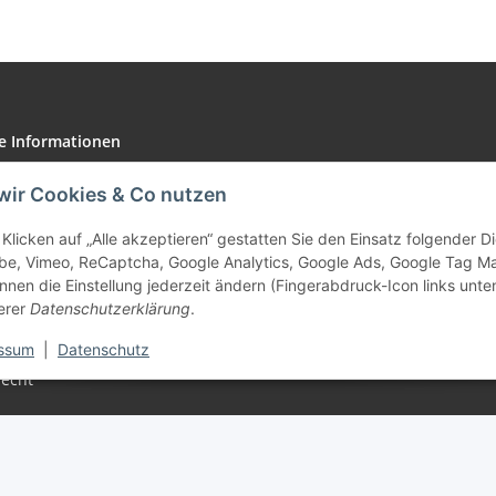
dunkelgrüne
Düse
Sprühradius
1,60m
e Informationen
tz
wir Cookies & Co nutzen
Klicken auf „Alle akzeptieren“ gestatten Sie den Einsatz folgender 
be, Vimeo, ReCaptcha, Google Analytics, Google Ads, Google Tag M
nnen die Einstellung jederzeit ändern (Fingerabdruck-Icon links unten
m
erer
Datenschutzerklärung
.
setzhinweise
ssum
|
Datenschutz
recht