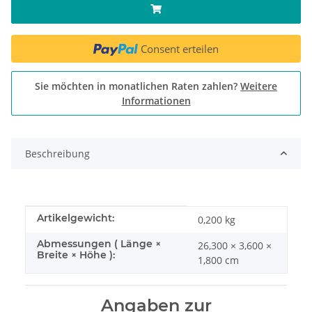
Consent erteilen
Sie möchten in monatlichen Raten zahlen?
Weitere
Informationen
Beschreibung
Produkteigenschaft
Wert
Artikelgewicht:
0,200
kg
Abmessungen ( Länge ×
26,300 × 3,600 ×
Breite × Höhe ):
1,800 cm
Angaben zur