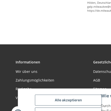
Hilden, Deutschla
galp.milwaukee@t
https://de.milwau
Informationen
Gesetzlich
Wir über uns
Datenschu
Zahlungsmöglichkeiten
AGB
Rückgabe
Sitemap
Wie 
Versandinformationen
Impressu
Alle akzeptieren
Durch 
Batteriege
YouTu