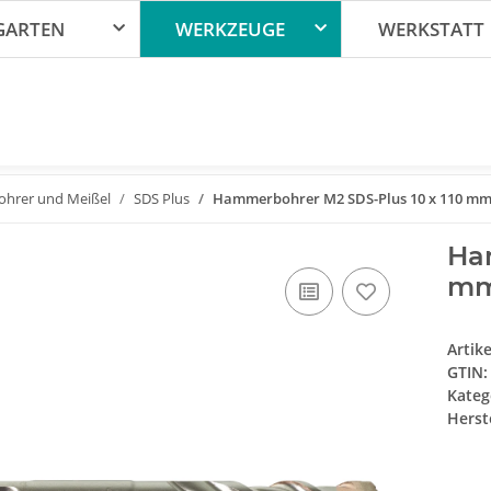
GARTEN
WERKZEUGE
WERKSTATT
ohrer und Meißel
SDS Plus
Hammerbohrer M2 SDS-Plus 10 x 110 mm,
Ha
mm
Artik
GTIN:
Kateg
Herste