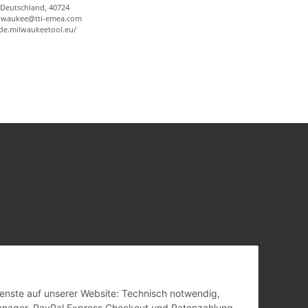
 Deutschland, 40724
ilwaukee@tti-emea.com
/de.milwaukeetool.eu/
Dienste auf unserer Website: Technisch notwendig,
anager, PayPal Express Checkout und Ratenzahlung.