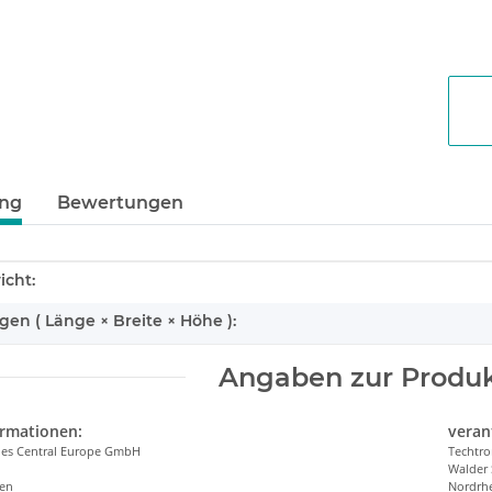
ung
Bewertungen
enschaft
icht:
n ( Länge × Breite × Höhe ):
Angaben zur Produk
ormationen:
veran
ries Central Europe GmbH
Techtro
Walder 
len
Nordrhe