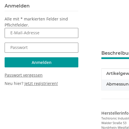
Anmelden
Alle mit
*
markierten Felder sind
Pflichtfelder.
E-Mail-Adresse
Passwort
Beschreib
Anmelden
Produkteig
Wert
Artikelgew
Passwort vergessen
Neu hier?
Jetzt registrieren!
Abmessunge
Herstellerinf
Techtronic Indust
Walder Straße 53
Nordrhein-Westfa