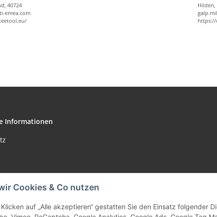
nd, 40724
Hilden,
ti-emea.com
galp.m
keetool.eu/
https:/
e Informationen
tz
wir Cookies & Co nutzen
m
Klicken auf „Alle akzeptieren“ gestatten Sie den Einsatz folgender 
setzhinweise
be, Vimeo, ReCaptcha, Google Analytics, Google Ads, Google Tag M