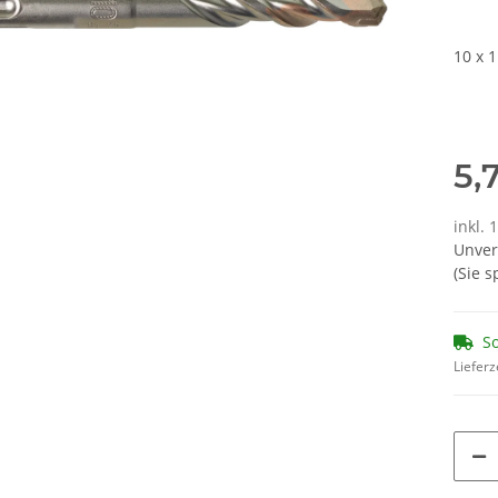
10 x 
5,
inkl. 
Unver
(Sie 
So
Lieferz