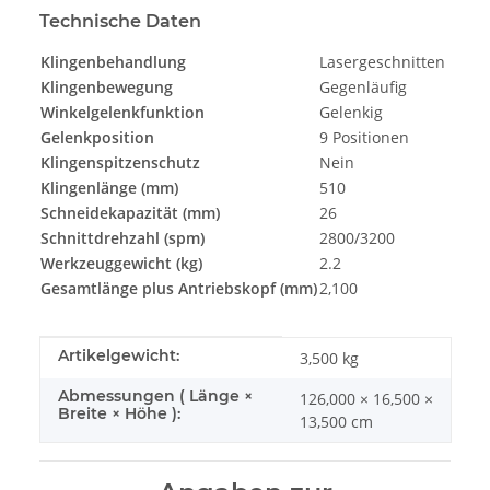
Technische Daten
Klingenbehandlung
Lasergeschnitten
Klingenbewegung
Gegenläufig
Winkelgelenkfunktion
Gelenkig
Gelenkposition
9 Positionen
Klingenspitzenschutz
Nein
Klingenlänge (mm)
510
Schneidekapazität (mm)
26
Schnittdrehzahl (spm)
2800/3200
Werkzeuggewicht (kg)
2.2
Gesamtlänge plus Antriebskopf (mm)
2,100
Produkteigenschaft
Wert
Artikelgewicht:
3,500
kg
Abmessungen ( Länge ×
126,000 × 16,500 ×
Breite × Höhe ):
13,500 cm