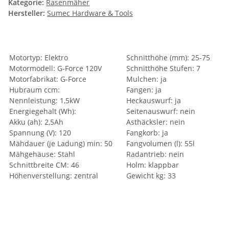
Kategorie:
Rasenmäher
Hersteller:
Sumec Hardware & Tools
Motortyp: Elektro
Schnitthöhe (mm): 25-75
Motormodell: G-Force 120V
Schnitthöhe Stufen: 7
Motorfabrikat: G-Force
Mulchen: ja
Hubraum ccm:
Fangen: ja
Nennleistung: 1,5kW
Heckauswurf: ja
Energiegehalt (Wh):
Seitenauswurf: nein
Akku (ah): 2,5Ah
Asthäcksler: nein
Spannung (V): 120
Fangkorb: ja
Mähdauer (je Ladung) min: 50
Fangvolumen (l): 55l
Mähgehäuse: Stahl
Radantrieb: nein
Schnittbreite CM: 46
Holm: klappbar
Höhenverstellung: zentral
Gewicht kg: 33