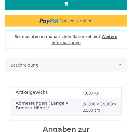
Consent erteilen
Sie möchten in monatlichen Raten zahlen?
Weitere
Informationen
Beschreibung
Produkteigenschaft
Wert
Artikelgewicht:
1,000
kg
Abmessungen ( Länge ×
34,000 × 34,000 ×
Breite × Höhe ):
3,500 cm
Angaben zur