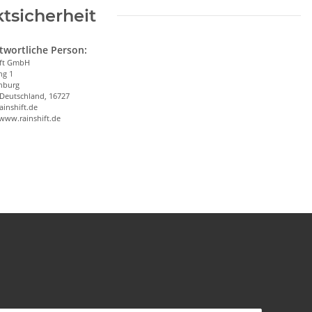
tsicherheit
twortliche Person:
ift GmbH
ng 1
nburg
 Deutschland, 16727
ainshift.de
/www.rainshift.de