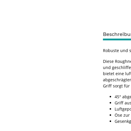
Beschreib
Robuste und s
Diese Roughne
und geschliff
bietet eine l
abgeschrägten
Griff sorgt fü
45° abg
Griff au
Luftgepo
Öse zur 
Gesenkg