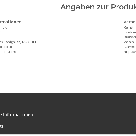
Angaben zur Produk
ormationen:
veran
] Ltd,
RainSh
9
Heideri
Brande
es Königreich, RG30 4EL
Velten,
ls.co.uk
sales@r
-tools.com
https:/
e Informationen
tz