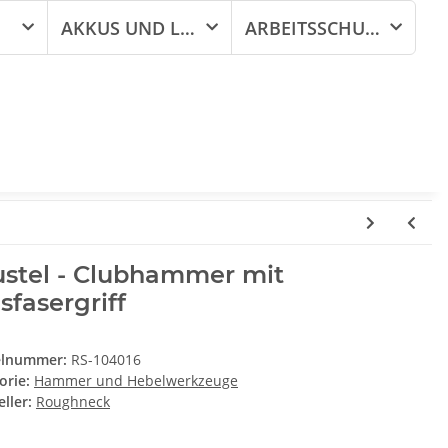
AKKUS UND LADEGERÄTE
ARBEITSSCHUTZ
ustel - Clubhammer mit
sfasergriff
elnummer:
RS-104016
orie:
Hammer und Hebelwerkzeuge
ller:
Roughneck