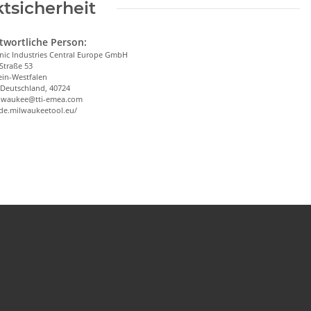
tsicherheit
twortliche Person:
nic Industries Central Europe GmbH
Straße 53
in-Westfalen
 Deutschland, 40724
ilwaukee@tti-emea.com
/de.milwaukeetool.eu/