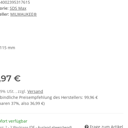
4002395317615
orie:
SDS Max
ller:
MILWAUKEE®
 115 mm
,97 €
19% USt. , zzgl.
Versand
bindliche Preisempfehlung des Herstellers
:
99,96 €
sparen
37%
, also
36,99 €
)
fort verfügbar
Frage zum Artikel
eit:
2 - 3 Werktage
(DE - Ausland abweichend)