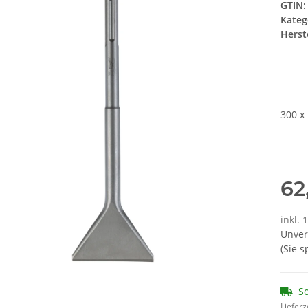
GTIN:
Kateg
Herste
300 x
62
inkl. 
Unver
(Sie 
So
Lieferz