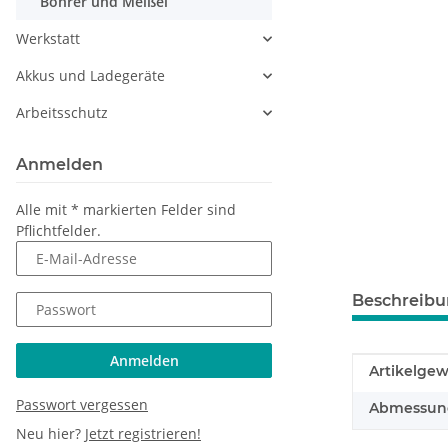
Bohrer und Meißel
Werkstatt
Akkus und Ladegeräte
Arbeitsschutz
Anmelden
Alle mit
*
markierten Felder sind
Pflichtfelder.
E-Mail-Adresse
Beschreib
Passwort
Anmelden
Produkteig
Wert
Artikelgew
Passwort vergessen
Abmessunge
Neu hier?
Jetzt registrieren!