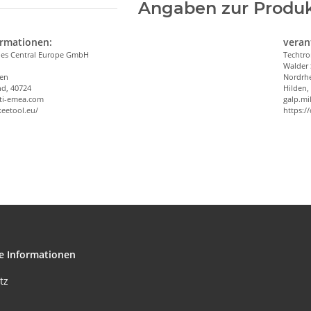
Angaben zur Produk
ormationen:
veran
ries Central Europe GmbH
Techtro
Walder 
len
Nordrhe
nd, 40724
Hilden,
ti-emea.com
galp.m
keetool.eu/
https:/
e Informationen
tz