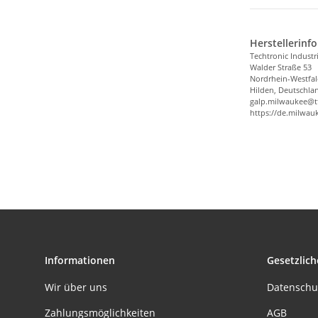
Herstellerinf
Techtronic Indust
Walder Straße 53
Nordrhein-Westfa
Hilden, Deutschla
galp.milwaukee@t
https://de.milwau
Informationen
Gesetzlich
Wir über uns
Datenschu
Zahlungsmöglichkeiten
AGB