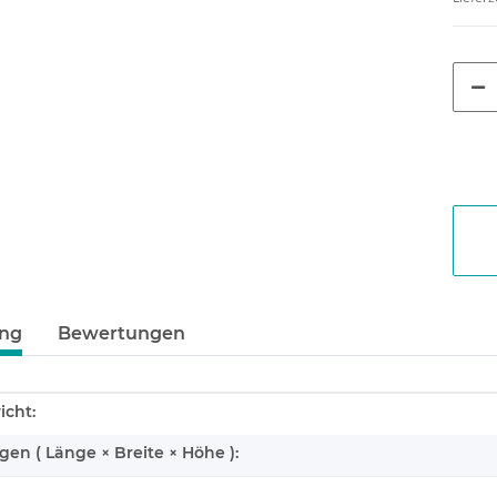
ung
Bewertungen
enschaft
icht:
n ( Länge × Breite × Höhe ):