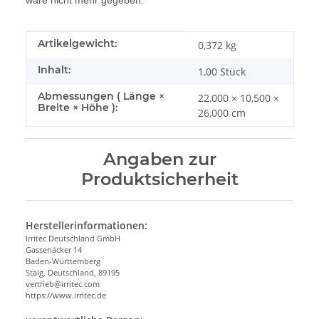
Produkteigenschaft
Wert
Artikelgewicht:
0,372
kg
Inhalt:
1,00 Stück
Abmessungen ( Länge ×
22,000 × 10,500 ×
Breite × Höhe ):
26,000 cm
Angaben zur
Produktsicherheit
Herstellerinformationen:
Irritec Deutschland GmbH
Gassenäcker 14
Baden-Württemberg
Staig, Deutschland, 89195
vertrieb@irritec.com
https://www.irritec.de