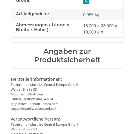
Produkteigenschaft
Wert
Größe:
M
Artikelgewicht:
0,055
kg
Abmessungen ( Länge ×
15,000 × 28,000 ×
Breite × Höhe ):
10,000 cm
Angaben zur
Produktsicherheit
Herstellerinformationen:
Techtronic Industries Central Europe GmbH
Walder Straße 53
Nordrhein-Westfalen
Hilden, Deutschland, 40724
galp.milwaukee@tti-emea.com
https://de.milwaukeetool.eu/
verantwortliche Person:
Techtronic Industries Central Europe GmbH
Walder Straße 53
Nordrhein-Westfalen