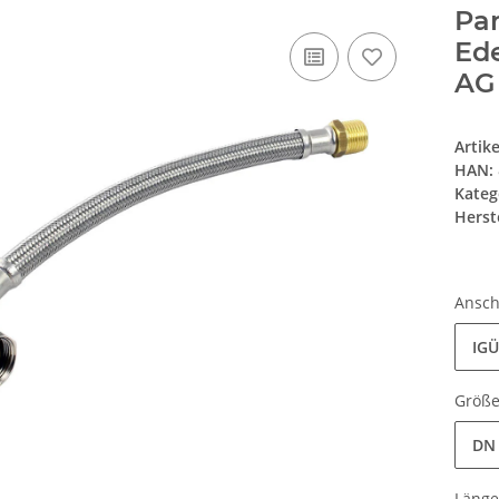
Pa
Ed
AG 
Artik
HAN:
Kateg
Herste
Ansch
IGÜ
Größ
DN 
Läng