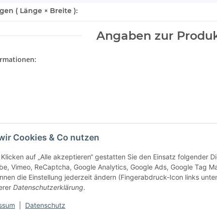
n ( Länge × Breite ):
Angaben zur Produk
ormationen:
wir Cookies & Co nutzen
Klicken auf „Alle akzeptieren“ gestatten Sie den Einsatz folgender 
be, Vimeo, ReCaptcha, Google Analytics, Google Ads, Google Tag M
nnen die Einstellung jederzeit ändern (Fingerabdruck-Icon links unten
e Informationen
erer
Datenschutzerklärung
.
tz
ssum
|
Datenschutz