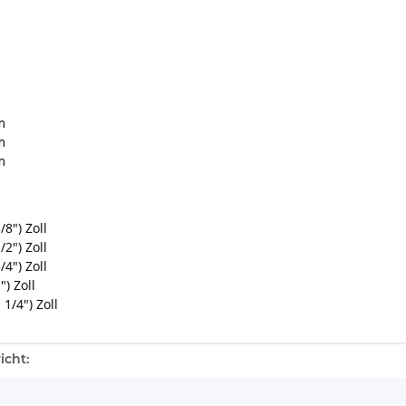
m
m
m
/8") Zoll
/2") Zoll
/4") Zoll
") Zoll
 1/4") Zoll
enschaft
icht: