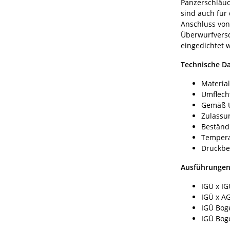
Panzerschläuc
sind auch für
Anschluss von
Überwurfversc
eingedichtet 
Technische D
Material
Umflech
Gemäß UB
Zulassu
Beständi
Temperat
Druckbe
Ausführunge
IGÜ x IG
IGÜ x A
IGÜ Bog
IGÜ Bog