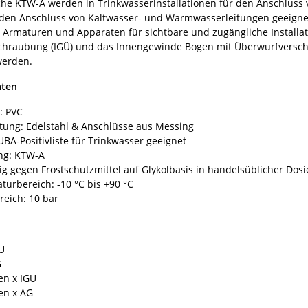
he KTW-A werden in Trinkwasserinstallationen für den Anschlus
 den Anschluss von Kaltwasser- und Warmwasserleitungen geeignet
 Armaturen und Apparaten für sichtbare und zugängliche Installa
hraubung (IGÜ) und das Innengewinde Bogen mit Überwurfversch
werden.
aten
: PVC
tung: Edelstahl & Anschlüsse aus Messing
A-Positivliste für Trinkwasser geeignet
ng: KTW-A
g gegen Frostschutzmittel auf Glykolbasis in handelsüblicher Dos
urbereich: -10 °C bis +90 °C
reich: 10 bar
n
Ü
G
en x IGÜ
en x AG