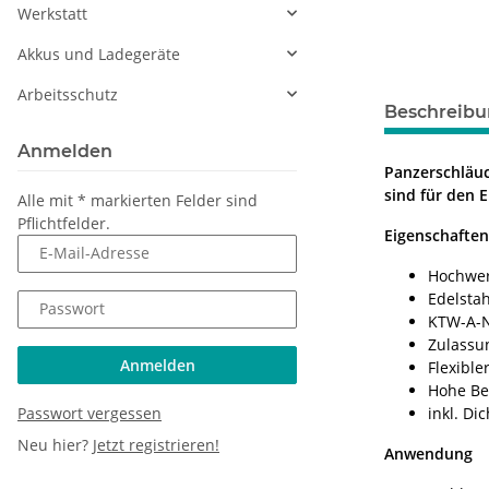
Werkstatt
Akkus und Ladegeräte
Arbeitsschutz
Beschreib
Anmelden
Panzerschläuc
sind für den 
Alle mit
*
markierten Felder sind
Pflichtfelder.
Eigenschaften
E-Mail-Adresse
Hochwer
Edelsta
Passwort
KTW-A-
Zulassun
Anmelden
Flexible
Hohe Be
Passwort vergessen
inkl. D
Neu hier?
Jetzt registrieren!
Anwendung