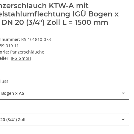
nzerschlauch KTW-A mit
elstahlumflechtung IGÜ Bogen x
DN 20 (3/4") Zoll L = 1500 mm
elnummer:
RS-101810-073
89 019 11
orie:
Panzerschläuche
ller:
IPG GmbH
luss
 Bogen x AG
e
20 (3/4") Zoll
e