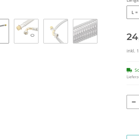
L =
24
inkl. 
So
Lieferz