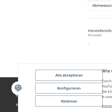
Abmessunge
Herstellerinf
IPG GmbH
, ,
Wie 
Alle akzeptieren
Durch 
YouTu
Konfigurieren
Sie kö
Informationen
Gesetzlich
in uns
Ablehnen
Wir über uns
Datenschu
Impre