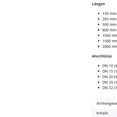
Längen
150 mm
200 mm
500 mm
800 mm
1000 m
1500 m
2000 m
Anschlüsse
DN 10 (3
DN 15 (1
DN 20 (3
DN 25 (1
DN 32 (1
Produkteig
Wert
Artikelgew
Inhalt: