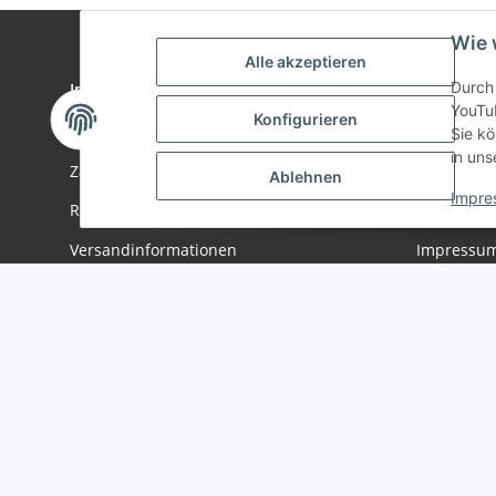
Wie 
Alle akzeptieren
Durch 
Informationen
Gesetzlich
YouTu
Konfigurieren
Wir über uns
Datenschu
Sie kö
in uns
Zahlungsmöglichkeiten
AGB
Ablehnen
Impre
Rückgabe
Sitemap
Versandinformationen
Impressu
Batteriege
Widerrufs
Vertrag widerrufen
* Alle Preise inkl. gesetzlicher USt., zzgl.
Versand