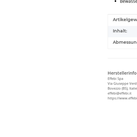
Bewässe
Produkteig
Wert
Artikelgew
Inhalt:
Abmessunge
Herstellerinf
Effebi Spa
Via Giuseppe Verd
Bovezzo (BS), Itali
effebi@effebi.it
https://www.effeb