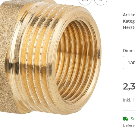
Artik
Kateg
Herste
Dime
1/4
2,
inkl. 
So
Lieferz