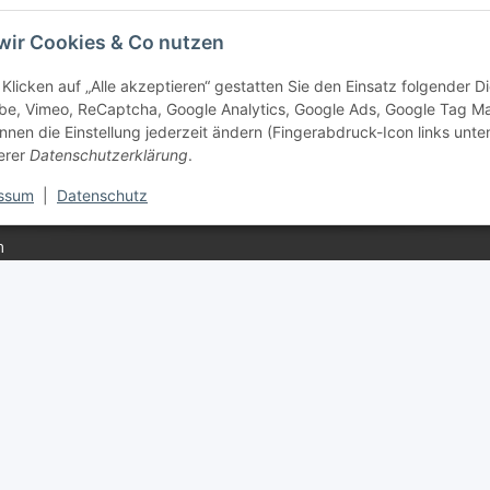
wir Cookies & Co nutzen
Klicken auf „Alle akzeptieren“ gestatten Sie den Einsatz folgender 
e Informationen
be, Vimeo, ReCaptcha, Google Analytics, Google Ads, Google Tag M
tz
nnen die Einstellung jederzeit ändern (Fingerabdruck-Icon links unten
erer
Datenschutzerklärung
.
ssum
|
Datenschutz
m
setzhinweise
recht