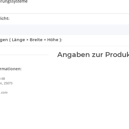
rungssysteme
enschaft
icht:
n ( Länge × Breite × Höhe ):
Angaben zur Produk
ormationen:
i 68
en, 25073
i.com