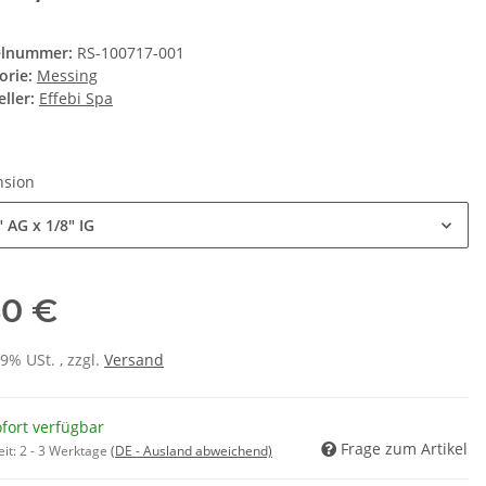
elnummer:
RS-100717-001
orie:
Messing
ller:
Effebi Spa
nsion
" AG x 1/8" IG
30 €
19% USt. , zzgl.
Versand
fort verfügbar
Frage zum Artikel
eit:
2 - 3 Werktage
(DE - Ausland abweichend)