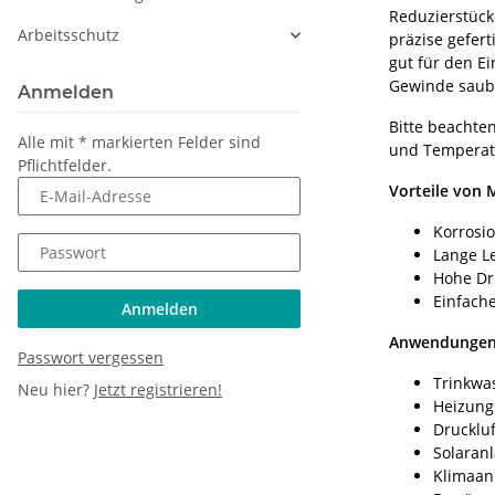
Reduzierstüc
Arbeitsschutz
präzise gefer
gut für den E
Gewinde saube
Anmelden
Bitte beachte
Alle mit
*
markierten Felder sind
und Temperatu
Pflichtfelder.
Vorteile von 
E-Mail-Adresse
Korrosi
Passwort
Lange L
Hohe Dr
Einfache
Anmelden
Anwendungen 
Passwort vergessen
Trinkwas
Neu hier?
Jetzt registrieren!
Heizung
Drucklu
Solaran
Klimaan