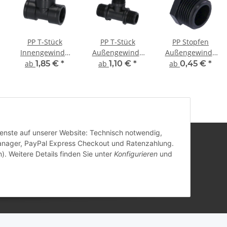
PP T-Stück
PP T-Stück
PP Stopfen
Innengewinde
Außengewinde
Außengewinde
(IG) x
(AG) x
(AG)
ab
1,85 €
*
ab
1,10 €
*
ab
0,45 €
*
Innengewinde
Außengewinde
(IG) x
(AG) x
Innengewinde
Außengewinde
(IG)
(AG)
Dienste auf unserer Website: Technisch notwendig,
anager, PayPal Express Checkout und Ratenzahlung.
). Weitere Details finden Sie unter
Konfigurieren
und