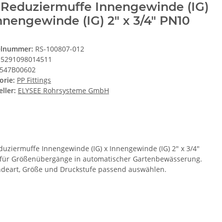
 Reduziermuffe Innengewinde (IG)
nnengewinde (IG) 2" x 3/4" PN10
elnummer:
RS-100807-012
5291098014511
547B00602
orie:
PP Fittings
ller:
ELYSEE Rohrsysteme GmbH
duziermuffe Innengewinde (IG) x Innengewinde (IG) 2" x 3/4"
für Größenübergänge in automatischer Gartenbewässerung.
deart, Größe und Druckstufe passend auswählen.