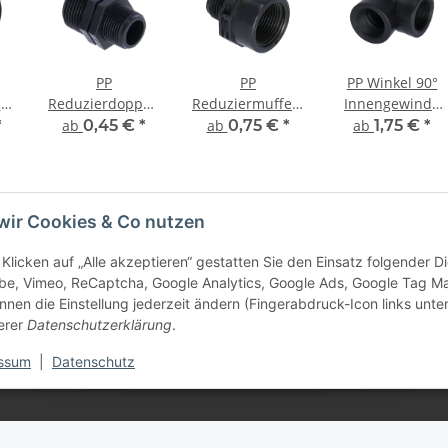
PP
PP
PP Winkel 90°
ck
Reduzierdoppelnippel
Reduziermuffennippel
Innengewinde
de
Außengewinde
Innengewinde
(IG) x
*
ab
0,45 €
*
ab
0,75 €
*
ab
1,75 €
*
(AG) x
(IG) x
Innengewinde
e
Außengewinde
Außengewinde
(IG)
(AG)
(AG)
wir Cookies & Co nutzen
Klicken auf „Alle akzeptieren“ gestatten Sie den Einsatz folgender 
be, Vimeo, ReCaptcha, Google Analytics, Google Ads, Google Tag M
nnen die Einstellung jederzeit ändern (Fingerabdruck-Icon links unten
e Informationen
erer
Datenschutzerklärung
.
tz
ssum
|
Datenschutz