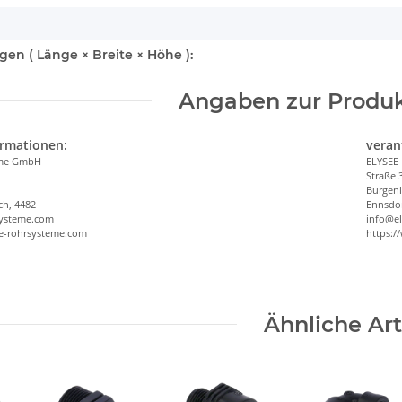
n ( Länge × Breite × Höhe ):
Angaben zur Produk
ormationen:
veran
eme GmbH
ELYSEE
Straße 
Burgen
ch, 4482
Ennsdor
systeme.com
info@e
ee-rohrsysteme.com
https:/
Ähnliche Art