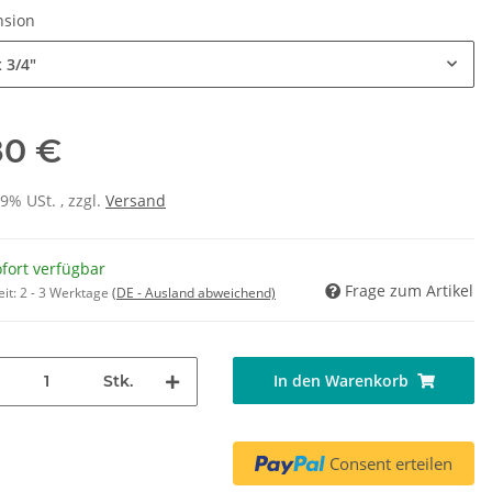
nsion
x 3/4"
80 €
19% USt. , zzgl.
Versand
fort verfügbar
Frage zum Artikel
eit:
2 - 3 Werktage
(DE - Ausland abweichend)
In den Warenkorb
Stk.
Consent erteilen