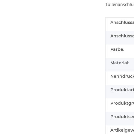
Tüllenanschlü
Produkteig
Wert
Anschlussa
Anschluss
Farbe:
Material:
Nenndruck
Produktart
Produktgr
Produktser
Artikelgew