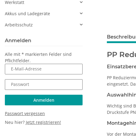
Werkstatt
Akkus und Ladegeräte
Arbeitsschutz
Beschreib
Anmelden
PP Redu
Alle mit
*
markierten Felder sind
Pflichtfelder.
Einsatzber
E-Mail-Adresse
PP Reduziermu
eingesetzt. D
Passwort
Auswahlhi
Anmelden
Wichtig sind 
Druckstufe PN
Passwort vergessen
Neu hier?
Jetzt registrieren!
Montagehi
Vor der Monta