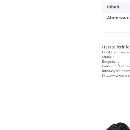
Inhalt:
Abmessunge
Herstellerinf
ELYSEE Rohrsyst
Straße 3
Burgenland
Ennsdorf, Österrei
info@elysee-rohr
https://www.elys