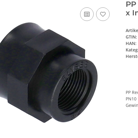
PP
x I
Artik
GTIN:
HAN:
Kateg
Herste
PP Re
PN10 
Gewin