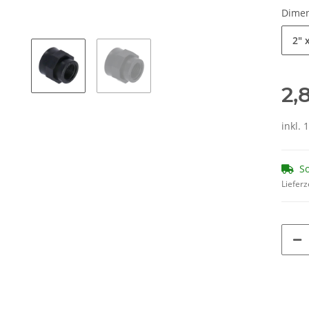
Dime
2" 
2,
inkl. 
So
Lieferz