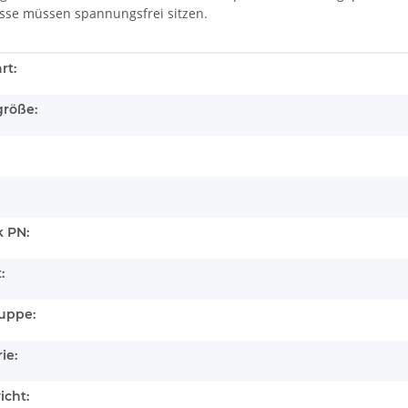
sse müssen spannungsfrei sitzen.
enschaft
rt:
größe:
 PN:
:
uppe:
ie:
icht: