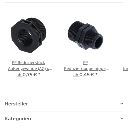
PP Reduzierstück
PP
Außengewinde (AG) x
Reduzierdoppelnippel
In
Innengewinde (IG)
Außengewinde (AG) x
I
ab
0,75 €
*
ab
0,45 €
*
Außengewinde (AG)
Hersteller
Kategorien