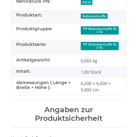
Nenndruck PN:
PN10
Produktart:
Reduziermuffe
Produktgruppe:
PP Reduziermuffe IG
x IG
Produktserie:
PP Reduziermuffe IG
x IG
Artikelgewicht:
0,060
kg
Inhalt:
1,00 Stück
Abmessungen ( Länge ×
6,200 × 6,000 ×
Breite × Höhe ):
5,000 cm
Angaben zur
Produktsicherheit