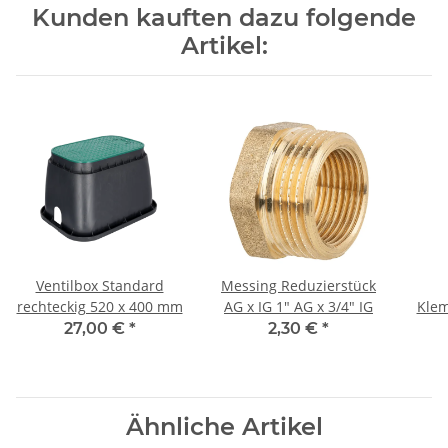
Kunden kauften dazu folgende
Artikel:
Ventilbox Standard
Messing Reduzierstück
rechteckig 520 x 400 mm
AG x IG 1" AG x 3/4" IG
Kle
x I
27,00 €
*
2,30 €
*
mm x
Ähnliche Artikel