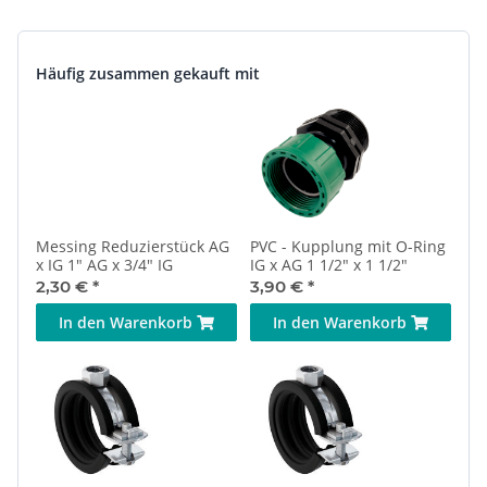
Häufig zusammen gekauft mit
Messing Reduzierstück AG
PVC - Kupplung mit O-Ring
x IG 1" AG x 3/4" IG
IG x AG 1 1/2" x 1 1/2"
2,30 €
*
3,90 €
*
In den Warenkorb
In den Warenkorb