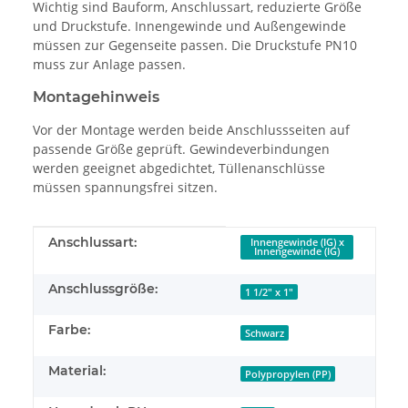
Wichtig sind Bauform, Anschlussart, reduzierte Größe
und Druckstufe. Innengewinde und Außengewinde
müssen zur Gegenseite passen. Die Druckstufe PN10
muss zur Anlage passen.
Montagehinweis
Vor der Montage werden beide Anschlussseiten auf
passende Größe geprüft. Gewindeverbindungen
werden geeignet abgedichtet, Tüllenanschlüsse
müssen spannungsfrei sitzen.
Produkteigenschaft
Wert
Anschlussart:
Innengewinde (IG) x
Innengewinde (IG)
Anschlussgröße:
1 1/2" x 1"
Farbe:
Schwarz
Material:
Polypropylen (PP)