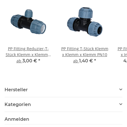
PP Fitting Reduzier-T-
PP Fitting T-Stück Klemm
PP F
Stück Klemm x Klemm x
x Klemm x Klemm PN10
x I
Klemm PN16 DVGW für
Kle
ab
3,00 €
*
ab
1,40 €
*
4
Trinkwasser
Hersteller
Kategorien
Anmelden