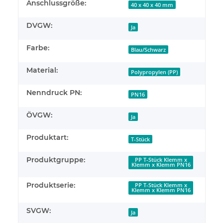
Anschlussgröße:
40 x 40 x 40 mm
DVGW:
Ja
Farbe:
Blau/Schwarz
Material:
Polypropylen (PP)
Nenndruck PN:
PN16
ÖVGW:
Ja
Produktart:
T-Stück
Produktgruppe:
PP T-Stück Klemm x
Klemm x Klemm PN16
Produktserie:
PP T-Stück Klemm x
Klemm x Klemm PN16
SVGW:
Ja