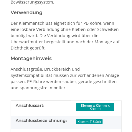
Bewässerungssystem.
Verwendung
Der Klemmanschluss eignet sich für PE-Rohre, wenn
eine lösbare Verbindung ohne Kleben oder Schweißen
benötigt wird. Die Verbindung wird über die
Überwurfmutter hergestellt und nach der Montage auf
Dichtheit geprüft.
Montagehinweis
Anschlussgröße, Druckbereich und
Systemkompatibilität müssen zur vorhandenen Anlage
passen. PE-Rohre werden sauber, gerade geschnitten
und spannungsfrei montiert.
Produkteigenschaft
Wert
Anschlussart:
Klemm x Klemm x
Klemm
Anschlussbezeichnung:
Klemm-T-Stück