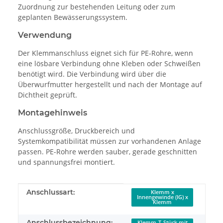
Zuordnung zur bestehenden Leitung oder zum
geplanten Bewässerungssystem.
Verwendung
Der Klemmanschluss eignet sich für PE-Rohre, wenn
eine lösbare Verbindung ohne Kleben oder Schweißen
benötigt wird. Die Verbindung wird über die
Überwurfmutter hergestellt und nach der Montage auf
Dichtheit geprüft.
Montagehinweis
Anschlussgröße, Druckbereich und
Systemkompatibilität müssen zur vorhandenen Anlage
passen. PE-Rohre werden sauber, gerade geschnitten
und spannungsfrei montiert.
Produkteigenschaft
Wert
Anschlussart:
Klemm x
Innengewinde (IG) x
Klemm
Anschlussbezeichnung:
Klemm-T-Stück mit