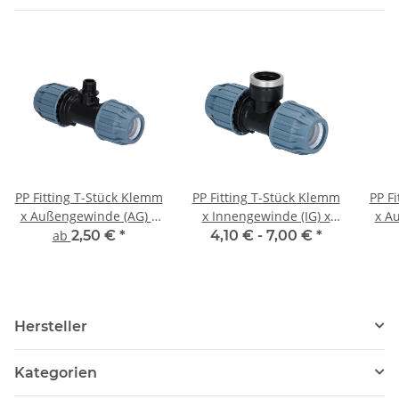
PP Fitting T-Stück Klemm
PP Fitting T-Stück Klemm
PP F
x Außengewinde (AG) x
x Innengewinde (IG) x
x A
Klemm PN16 DVGW für
Klemm PN16 DVGW für
ab
2,50 €
*
4,10 € -
7,00 €
*
Trinkwasser
Trinkwasser
Hersteller
Kategorien