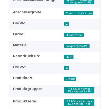
Innengewinde (IG)
Anschlussgröße:
25 mm x 1" x 25 mm
DVGW:
Ja
Farbe:
Blau/Schwarz
Material:
Polypropylen (PP)
Nenndruck PN:
PN16
ÖVGW:
Ja
Produktart:
T-Stück
Produktgruppe:
PP T-Stück Klemm x
IG x Klemm PN16
Produktserie:
PP T-Stück Klemm x
IG x Klemm PN16