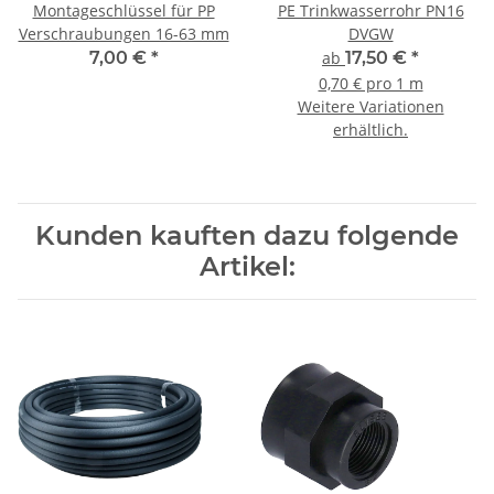
Montageschlüssel für PP
PE Trinkwasserrohr PN16
Verschraubungen 16-63 mm
DVGW
7,00 €
*
ab
17,50 €
*
0,70 € pro 1 m
Weitere Variationen
erhältlich.
Kunden kauften dazu folgende
Artikel: