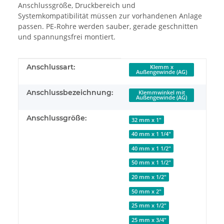
Anschlussgröße, Druckbereich und
Systemkompatibilität müssen zur vorhandenen Anlage
passen. PE-Rohre werden sauber, gerade geschnitten
und spannungsfrei montiert.
Produkteigenschaft
Wert
Anschlussart:
Klemm x
Außengewinde (AG)
Anschlussbezeichnung:
Klemmwinkel mit
Außengewinde (AG)
Anschlussgröße:
32 mm x 1"
40 mm x 1 1/4"
40 mm x 1 1/2"
50 mm x 1 1/2"
20 mm x 1/2"
50 mm x 2"
25 mm x 1/2"
25 mm x 3/4"