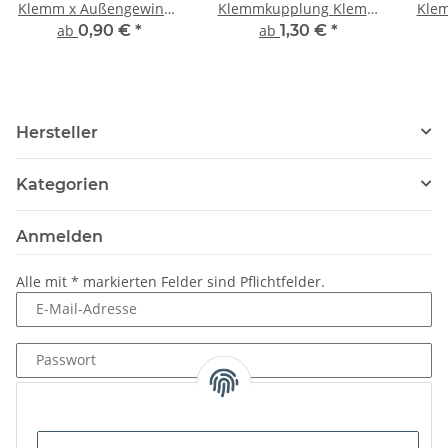
Klemm x Außengewinde
Klemmkupplung Klemm
Kle
(AG) PN10
x Außengewinde (AG)
x 
ab
0,90 €
*
ab
1,30 €
*
PN16 DVGW für
Trinkwasser
Hersteller
Kategorien
Anmelden
Alle mit
*
markierten Felder sind Pflichtfelder.
E-Mail-Adresse
Passwort
Anmelden