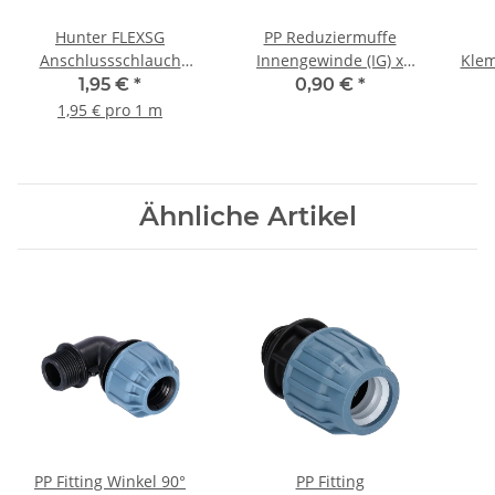
Hunter FLEXSG
PP Reduziermuffe
Anschlussschlauch
Innengewinde (IG) x
Kle
Meterware - 1 Meter
Innengewinde (IG) 1" x
x I
1,95 €
*
0,90 €
*
1/2" PN10
mm 
1,95 € pro 1 m
Ähnliche Artikel
PP Fitting Winkel 90°
PP Fitting