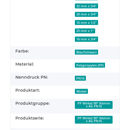
32 mm x 3/4"
20 mm x 3/4"
16 mm x 1/2"
25 mm x 1"
16 mm x 3/4"
Farbe:
Blau/Schwarz
Material:
Polypropylen (PP)
Nenndruck PN:
PN16
Produktart:
Winkel
Produktgruppe:
PP Winkel 90° Klemm
x AG PN16
Produktserie:
PP Winkel 90° Klemm
x AG PN16