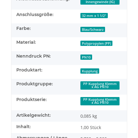
Innengewinde (IG)
Anschlussgröße:
32 mm x 1 1/2"
Farbe:
Blau/Schwarz
Material:
Polypropylen (PP)
Nenndruck PN:
PN10
Produktart:
Kupplung
Produktgruppe:
PP Kupplung Klemm
x AG PN10
Produktserie:
PP Kupplung Klemm
x AG PN10
Artikelgewicht:
0,085
kg
Inhalt:
1,00 Stück
Abmessungen ( Länge