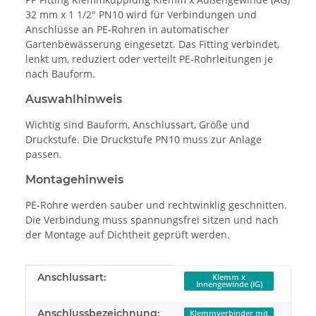
32 mm x 1 1/2" PN10 wird für Verbindungen und
Anschlüsse an PE-Rohren in automatischer
Gartenbewässerung eingesetzt. Das Fitting verbindet,
lenkt um, reduziert oder verteilt PE-Rohrleitungen je
nach Bauform.
Auswahlhinweis
Wichtig sind Bauform, Anschlussart, Größe und
Druckstufe. Die Druckstufe PN10 muss zur Anlage
passen.
Montagehinweis
PE-Rohre werden sauber und rechtwinklig geschnitten.
Die Verbindung muss spannungsfrei sitzen und nach
der Montage auf Dichtheit geprüft werden.
Produkteigenschaft
Wert
Anschlussart:
Klemm x
Innengewinde (IG)
Anschlussbezeichnung:
Klemmverbinder mit