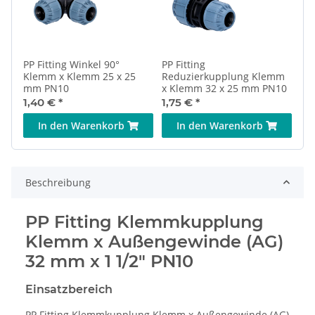
PP Fitting Winkel 90°
PP Fitting
Klemm x Klemm 25 x 25
Reduzierkupplung Klemm
mm PN10
x Klemm 32 x 25 mm PN10
1,40 €
*
1,75 €
*
In den Warenkorb
In den Warenkorb
Beschreibung
PP Fitting Klemmkupplung
Klemm x Außengewinde (AG)
32 mm x 1 1/2" PN10
Einsatzbereich
PP Fitting Klemmkupplung Klemm x Außengewinde (AG)