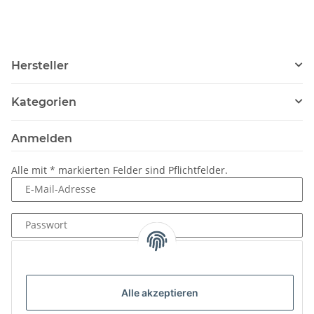
PN16 DVGW für
Trinkwasser
Hersteller
Kategorien
Anmelden
Alle mit
*
markierten Felder sind Pflichtfelder.
E-Mail-Adresse
Passwort
Anmelden
Passwort vergessen
Alle akzeptieren
Neu hier?
Jetzt registrieren!