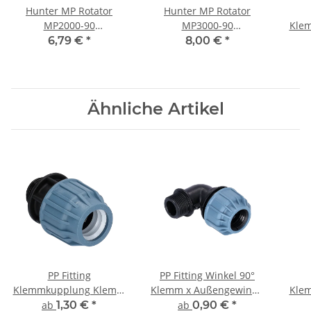
Hunter MP Rotator
Hunter MP Rotator
MP2000-90
MP3000-90
Kle
Rotationsdüse 90°-210°
Rotationsdüse 90°-210°
x Au
6,79 €
*
8,00 €
*
4,0-6,4 m Schwarz
6,7-9,1 m Blau
Ähnliche Artikel
PP Fitting
PP Fitting Winkel 90°
Klemmkupplung Klemm
Klemm x Außengewinde
Kle
x Außengewinde (AG)
(AG) PN10
x In
ab
1,30 €
*
ab
0,90 €
*