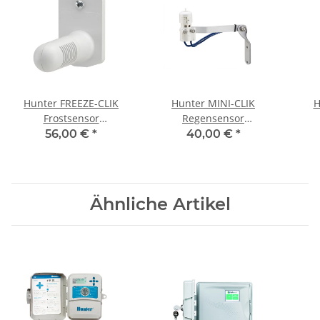
Hunter FREEZE-CLIK
Hunter MINI-CLIK
H
Frostsensor
Regensensor
kabelgebunden
kabelgebunden
56,00 €
*
40,00 €
*
Ähnliche Artikel