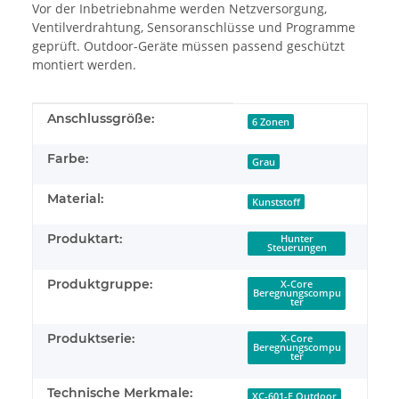
Vor der Inbetriebnahme werden Netzversorgung,
Ventilverdrahtung, Sensoranschlüsse und Programme
geprüft. Outdoor-Geräte müssen passend geschützt
montiert werden.
Produkteigenschaft
Wert
Anschlussgröße:
6 Zonen
Farbe:
Grau
Material:
Kunststoff
Produktart:
Hunter
Steuerungen
Produktgruppe:
X-Core
Beregnungscompu
ter
Produktserie:
X-Core
Beregnungscompu
ter
Technische Merkmale:
XC-601-E Outdoor