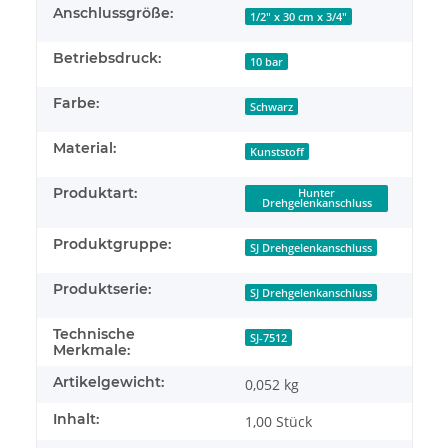
Anschlussgröße:
1/2" x 30 cm x 3/4"
Betriebsdruck:
10 bar
Farbe:
Schwarz
Material:
Kunststoff
Produktart:
Hunter
Drehgelenkanschluss
Produktgruppe:
SJ Drehgelenkanschluss
Produktserie:
SJ Drehgelenkanschluss
Technische
SJ-7512
Merkmale:
Artikelgewicht:
0,052
kg
Inhalt:
1,00 Stück