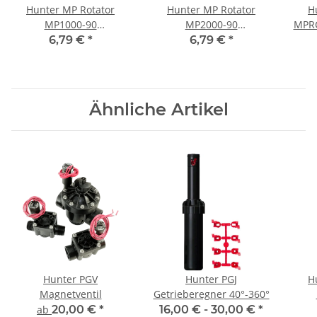
Hunter MP Rotator
Hunter MP Rotator
H
MP1000-90
MP2000-90
MPRC
Rotationsdüse 90°-210°
Rotationsdüse 90°-210°
6,79 €
*
6,79 €
*
2,5-4,5 m
4,0-6,4 m Schwarz
Kastanienbraun
Ähnliche Artikel
Hunter PGV
Hunter PGJ
H
Magnetventil
Getrieberegner 40°-360°
Dü
ab
20,00 €
*
16,00 € -
30,00 €
*