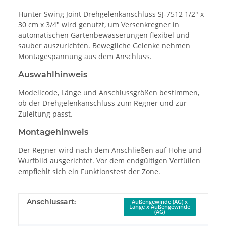
Hunter Swing Joint Drehgelenkanschluss SJ-7512 1/2" x
30 cm x 3/4" wird genutzt, um Versenkregner in
automatischen Gartenbewässerungen flexibel und
sauber auszurichten. Bewegliche Gelenke nehmen
Montagespannung aus dem Anschluss.
Auswahlhinweis
Modellcode, Länge und Anschlussgrößen bestimmen,
ob der Drehgelenkanschluss zum Regner und zur
Zuleitung passt.
Montagehinweis
Der Regner wird nach dem Anschließen auf Höhe und
Wurfbild ausgerichtet. Vor dem endgültigen Verfüllen
empfiehlt sich ein Funktionstest der Zone.
Produkteigenschaft
Wert
Anschlussart:
Außengewinde (AG) x
Länge x Außengewinde
(AG)