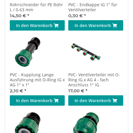
Rohrschneider für PE Rohr
PVC - Endkappe IG 1" für
L / 0-63 mm
Ventilverteiler
14,50 €
*
0,30 €
*
In den Warenkorb
In den Warenkorb
PVC - Kupplung Lange
PVC- Ventilverteiler mit O-
Ausführung mit O-Ring IG x
Ring IG x AG 4 - fach
AG 1" x 1"
Anschluss 1" IG
2,10 €
*
17,00 €
*
In den Warenkorb
In den Warenkorb