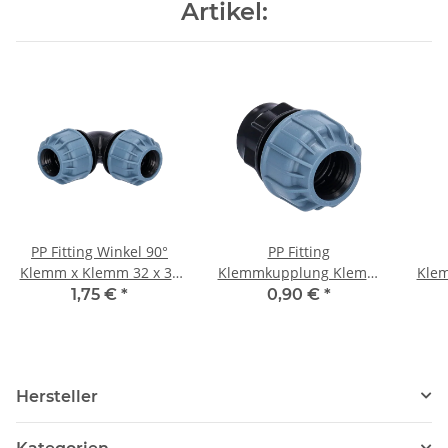
Artikel:
PP Fitting Winkel 90°
PP Fitting
Klemm x Klemm 32 x 32
Klemmkupplung Klemm
Kle
mm PN10
x Innengewinde (IG) 25
x I
1,75 €
*
0,90 €
*
mm x 1" PN10
Hersteller