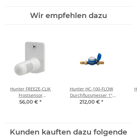
Wir empfehlen dazu
Hunter FREEZE-CLIK
Hunter HC-100-FLOW
H
Frostsensor
Durchflussmesser 1"
kabelgebunden
Außengewinde (AG)
56,00 €
*
212,00 €
*
Kunden kauften dazu folgende