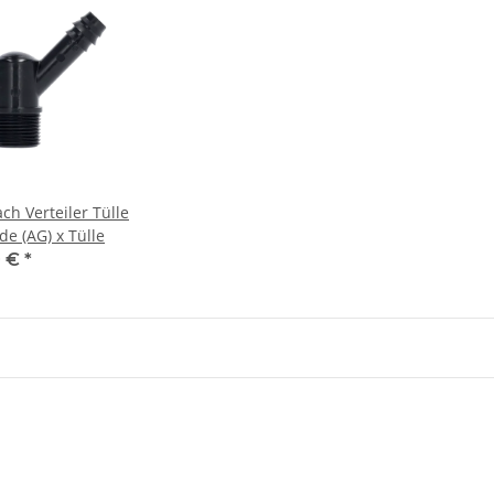
ach Verteiler Tülle
e (AG) x Tülle
0 €
*