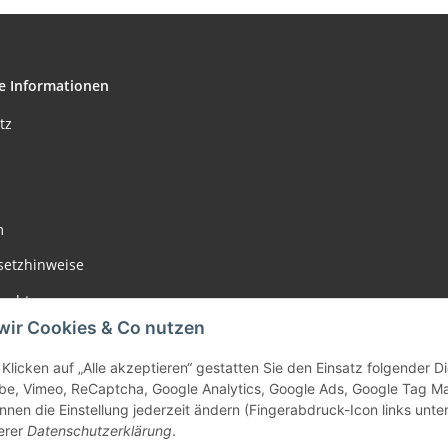
e Informationen
tz
m
setzhinweise
recht
wir Cookies & Co nutzen
Klicken auf „Alle akzeptieren“ gestatten Sie den Einsatz folgender 
be, Vimeo, ReCaptcha, Google Analytics, Google Ads, Google Tag M
nnen die Einstellung jederzeit ändern (Fingerabdruck-Icon links unten
erer
Datenschutzerklärung
.