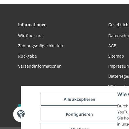
Informationen
Gesetzlich
Wir über uns
Datenschu
Zahlungsmöglichkeiten
AGB
Rückgabe
Sitemap
Versandinformationen
Impressu
Batteriege
Widerrufs
Wie 
Alle akzeptieren
Durch 
Vertrag widerrufen
YouTu
Konfigurieren
Sie kö
* Alle Preise inkl. gesetzlicher USt., zzgl.
Versand
in uns